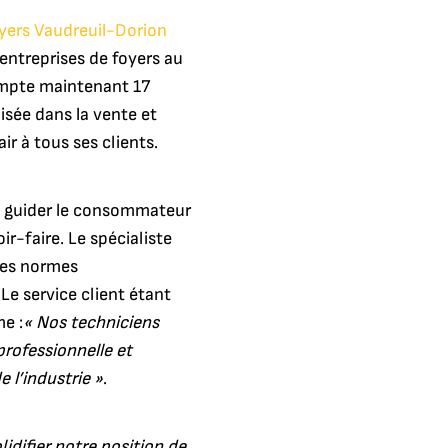
yers Vaudreuil-Dorion
entreprises de foyers au
ompte maintenant 17
lisée dans la vente et
air à tous ses clients.
 guider le consommateur
ir-faire. Le spécialiste
les normes
e service client étant
e :
« Nos techniciens
professionnelle et
 l’industrie »
.
lidifier notre position de