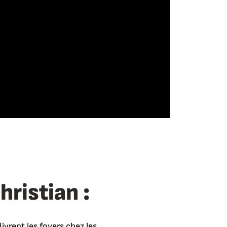
ristian :
ivrent les foyers chez les