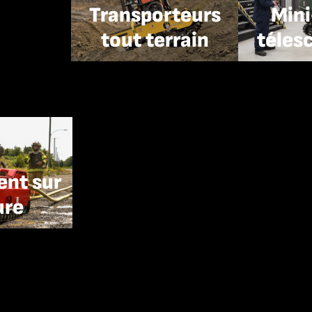
Transporteurs
Mini
tout terrain
téles
nt sur
ure