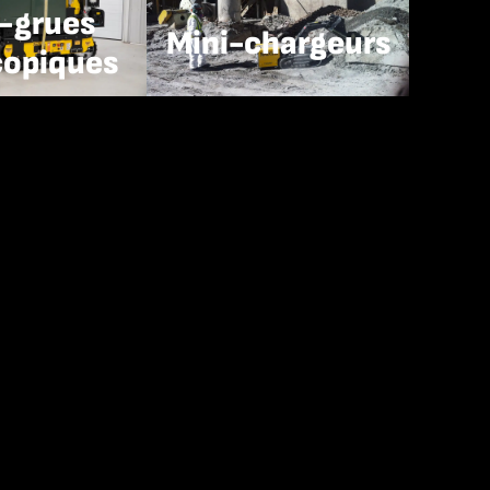
-grues
Mini-chargeurs
copiques