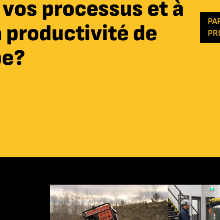
r vos processus et à
PA
a productivité de
PR
pe?