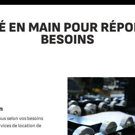
É EN MAIN POUR RÉP
BESOINS
n
us selon vos besoins
rvices de location de